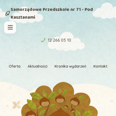
Samorządowe Przedszkole nr 71 - Pod
Kasztanami
12 266 05 10
Oferta
Aktualności
Kronika wydarzeń
Kontakt