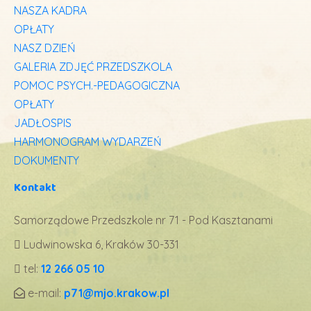
NASZA KADRA
OPŁATY
NASZ DZIEŃ
GALERIA ZDJĘĆ PRZEDSZKOLA
POMOC PSYCH.-PEDAGOGICZNA
OPŁATY
JADŁOSPIS
HARMONOGRAM WYDARZEŃ
DOKUMENTY
Kontakt
Samorządowe Przedszkole nr 71 - Pod Kasztanami
Ludwinowska 6, Kraków 30-331
tel:
12 266 05 10
e-mail:
p71@mjo.krakow.pl