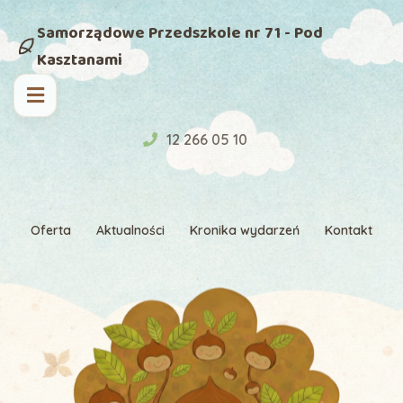
Samorządowe Przedszkole nr 71 - Pod
Kasztanami
12 266 05 10
Oferta
Aktualności
Kronika wydarzeń
Kontakt